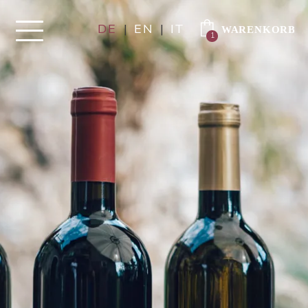
DE
|
EN
|
IT
1