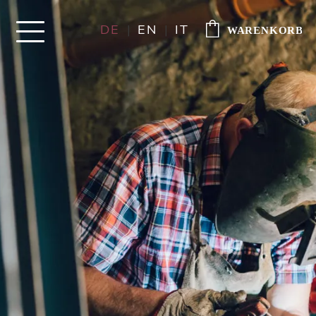
DE
|
EN
|
IT