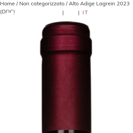
Home
/
Non categorizzato
/ Alto Adige Lagrein 2023
(DOC)
DE
|
EN
|
IT