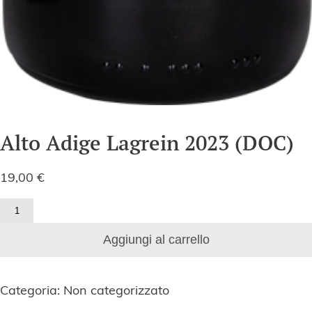
Alto Adige Lagrein 2023 (DOC)
19,00
€
Alto
Adige
Aggiungi al carrello
Lagrein
2023
(DOC)
Categoria:
Non categorizzato
quantità