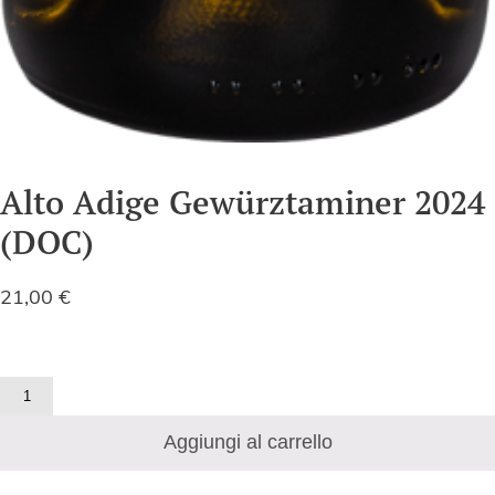
Alto Adige Gewürztaminer 2024
(DOC)
21,00
€
Alto
Adige
Aggiungi al carrello
Gewürztaminer
2024